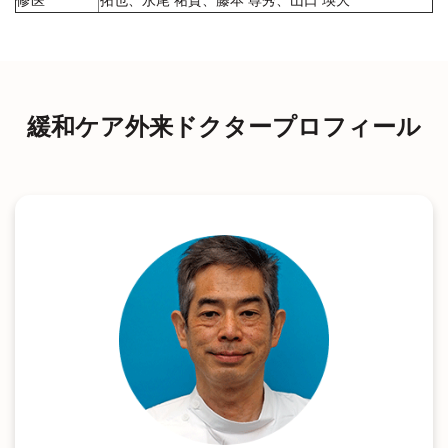
修医
拓也、永尾 祐貴、藤本 尊秀、山口 瑛大
緩和ケア外来ドクタープロフィール