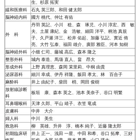
生、杉原 拓実
緩和医療科
石丸 英三郎、和田 健太郎
脳神経内科
國方 桃代、仲辻 有佑
丹羽 英記、小川 稔、森 琢児、小川 淳宏、西 敏
夫、土屋 康紀、金 浩敏、細田 洋平、柄池 真規
外 科
子、久戸瀬 洋三、松井 佑起、加藤 弘記、實近 侑
亮、大竹 弘泰、福田 雄介、廣部 雅臣、河本 知樹
脳神経外科
小畑 仁司、藤城 高広、森本 隆之
整形外科
城内 泰造、馬塲 直人、畠 昂大
形成外科
上野 真理恵、森岡 茉里莉、中桐 由貴
泌尿器科
細川 幸成、伊丹 祥隆、飯田 孝太、林 百合子
麻酔科
井上 由紀子、柴田 梢、岡田 俊樹
放射線診断
板垣 康、森本 英之、池本 美奈子、谷口 明繁
科
耳鼻咽喉科
天津 久郎、平山 靖子、衣笠 竜成
皮膚科
中井 大介
婦人科
中川 美生
救急科
柳 英雄、升井 淳、橋本 純子、近藤 隆太郎
初期臨床研
井上 正一、浅田 一星、中田 和希、谷口 拓摩、三好