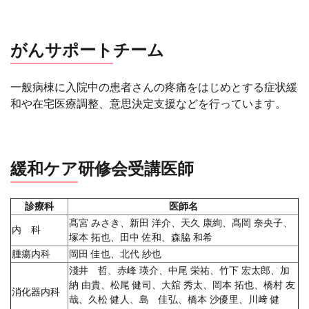
がんサポート
チーム
一般病棟に入院中の患者さんの疼痛をはじめとする症状緩
和や在宅医療調整、意思決定支援などを行っています。
緩和ケア
研修会受講医師
診療科
医師名
髙宮 みさき、新田 洋介、天久 康絢、髙岡 奈央子、
内 科
塚本 拓也、田中 佐和、森脇 和希
腫瘍内科
岡田 佳也、北代 紗也
淺井 哲、赤峰 瑛介、中尾 栄祐、竹下 宏太郎、加
納 由貴、松尾 健司、大舘 秀太、岡本 拓也、橋村 友
消化器内科
哉、久松 健人、島 佳弘、橋本 沙優里、川﨑 健